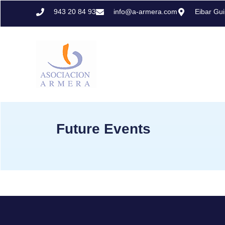
943 20 84 93
info@a-armera.com
Eibar Gu
Future Events