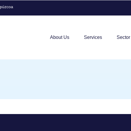
ipúzcoa
About Us
Services
Sector