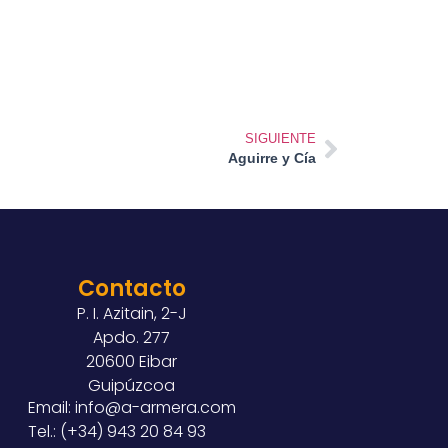
SIGUIENTE
Aguirre y Cía
Contacto
P. I. Azitain, 2-J
Apdo. 277
20600 Eibar
Guipúzcoa
Email: info@a-armera.com
Tel.: (+34) 943 20 84 93