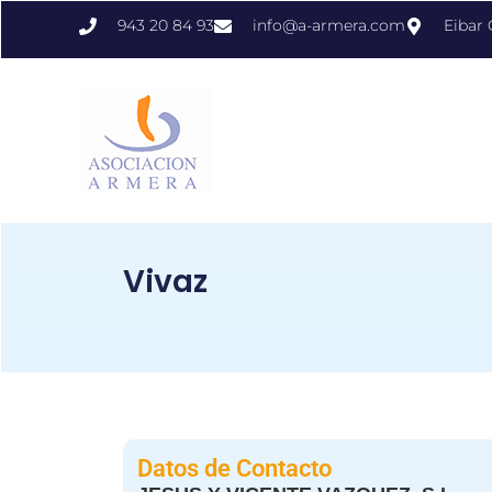
943 20 84 93
info@a-armera.com
Eibar
Vivaz
Datos de Contacto