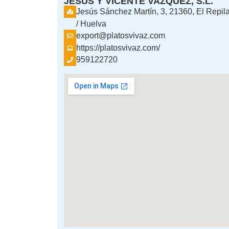
JESUS Y VICENTE VAZQUEZ, S.L.
Jesús Sánchez Martín, 3, 21360, El Repil
/ Huelva
export@platosvivaz.com
https://platosvivaz.com/
959122720