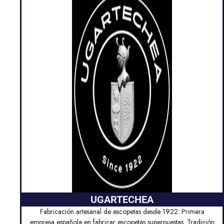
UGARTECHEA
Fabricación artesanal de escopetas desde 1922. Primera
empresa española en fabricar escopetas superpuestas. Tradición