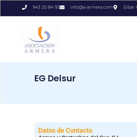
943 20 84 93
info@a-armera.com
Eibar
EG Delsur
Datos de Contacto