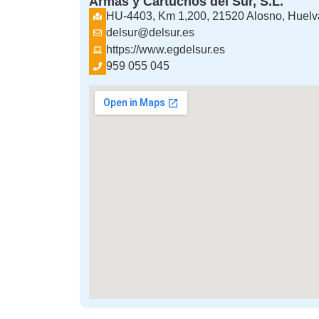
Armas y Cartuchos del Sur, S.L.
HU-4403, Km 1,200, 21520 Alosno, Huelv
delsur@delsur.es
https://www.egdelsur.es
959 055 045