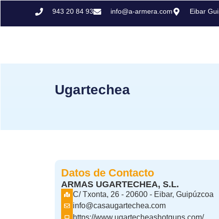
943 20 84 93
info@a-armera.com
Eibar Gu
Ugartechea
Datos de Contacto
ARMAS UGARTECHEA, S.L.
C/ Txonta, 26 - 20600 - Eibar, Guipúzcoa
info@casaugartechea.com
https://www.ugartecheashotguns.com/